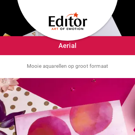
Aerial
Mooie aquarellen op groot formaat