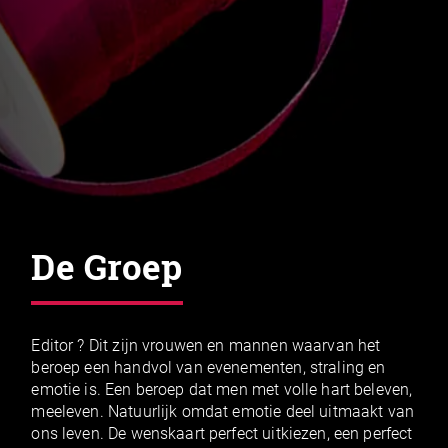
De Groep
Editor ? Dit zijn vrouwen en mannen waarvan het
beroep een handvol van evenementen, straling en
emotie is. Een beroep dat men met volle hart beleven,
meeleven. Natuurlijk omdat emotie deel uitmaakt van
ons leven. De wenskaart perfect uitkiezen, een perfect