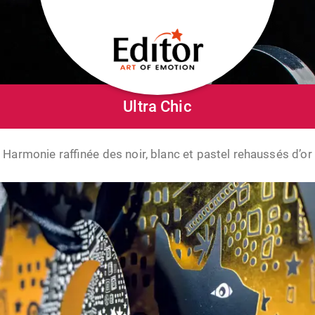
Ultra Chic
Harmonie raffinée des noir, blanc et pastel rehaussés d’or