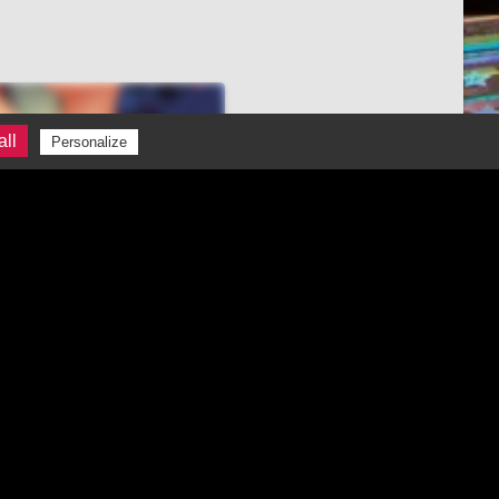
all
Personalize
OBJET
CADEAU