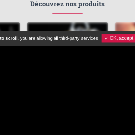
Découvrez nos produits
to scroll,
you are allowing all third-party services
✓ OK, accept 
EMBALLAGE
CADEAU